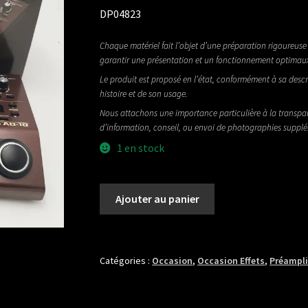
DP04823
Chaque matériel fait l’objet d’une préparation rigoureuse 
garantir une présentation et un fonctionnement optimau
Le produit est proposé en l’état, conformément à sa descr
histoire et de son usage.
Nous attachons une importance particulière à la transpa
d’information, conseil, ou envoi de photographies suppl
1 en stock
quantité
Ajouter au panier
de
BOSS
AD10
Catégories :
Occasion
,
Occasion Effets
,
Préampl