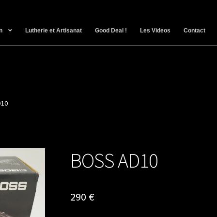
n
Lutherie et Artisanat
Good Deal !
Les Videos
Contact
D10
BOSS AD10
290
€