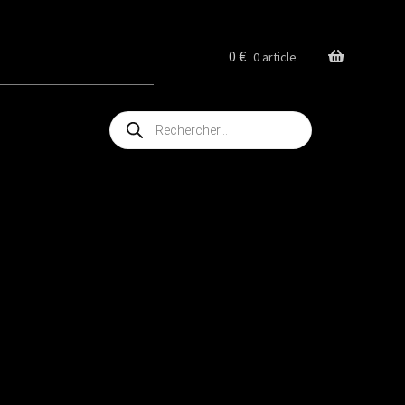
0
€
0 article
Recherche
de
produits