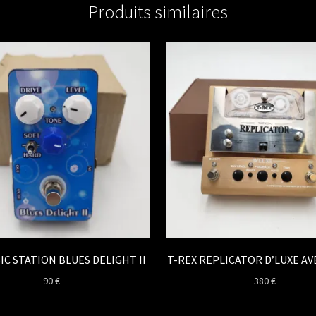
Produits similaires
IC STATION BLUES DELIGHT II
T-REX REPLICATOR D’LUXE A
90
€
380
€