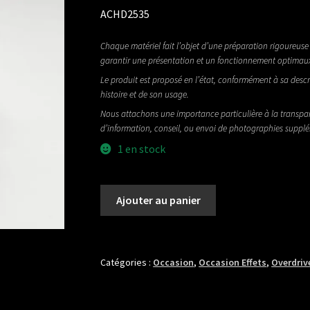
ACHD2535
Chaque matériel fait l’objet d’une préparation rigoureuse 
garantir une présentation et un fonctionnement optimau
Le produit est proposé en l’état, conformément à sa descr
histoire et de son usage.
Nous attachons une importance particulière à la transpa
d’information, conseil, ou envoi de photographies suppl
1 en stock
quantité
Ajouter au panier
de
BBE
GREEN
SCREAMER
Catégories :
Occasion
,
Occasion Effets
,
Overdriv
OVERDRIVE