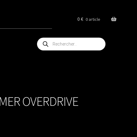
0
€
0 article
Recherche
de
produits
MER OVERDRIVE