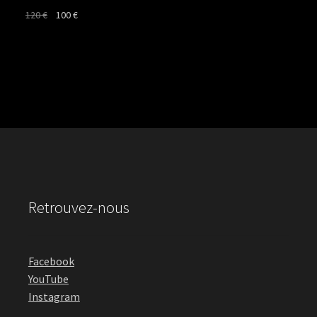
Le
Le
120
€
100
€
prix
prix
initial
actuel
était :
est :
120 €.
100 €.
Retrouvez-nous
Facebook
YouTube
Instagram