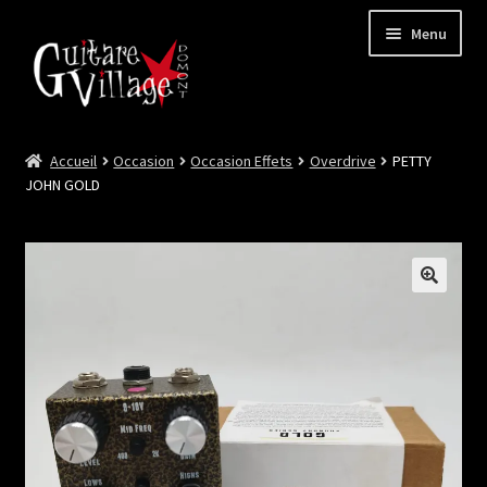
Menu
Accueil
Occasion
Occasion Effets
Overdrive
PETTY
Ouvrir
Neuf
JOHN GOLD
le
menu
Ouvrir
Occasion
enfant
le
menu
Lutherie et Artisanat
enfant
Good Deal !
Les Videos
Contact