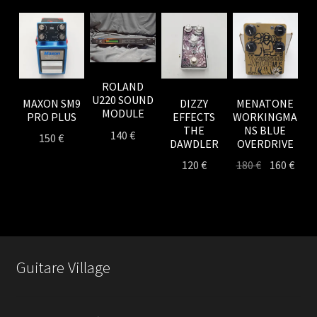
ROLAND
U220 SOUND
MAXON SM9
DIZZY
MENATONE
MODULE
PRO PLUS
EFFECTS
WORKINGMA
THE
NS BLUE
140
€
150
€
DAWDLER
OVERDRIVE
Le
Le
120
€
180
€
160
€
prix
prix
initial
actu
était :
est :
180 €.
160 €
Guitare Village