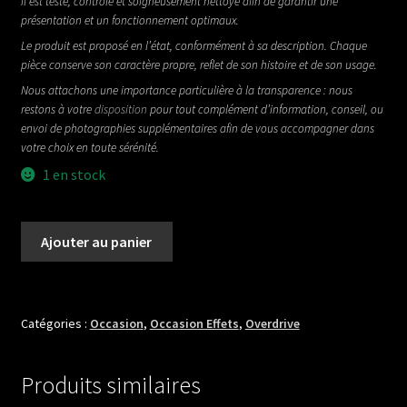
il est testé, contrôlé et soigneusement nettoyé afin de garantir une
présentation et un fonctionnement optimaux.
Le produit est proposé en l’état, conformément à sa description. Chaque
pièce conserve son caractère propre, reflet de son histoire et de son usage.
Nous attachons une importance particulière à la transparence : nous
restons à votre
disposition
pour tout complément d’information, conseil, ou
envoi de photographies supplémentaires afin de vous accompagner dans
votre choix en toute sérénité.
1 en stock
quantité
Ajouter au panier
de
PETTY
JOHN
GOLD
Catégories :
Occasion
,
Occasion Effets
,
Overdrive
Produits similaires