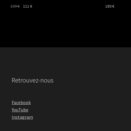
Le
Le
139
€
111
€
180
€
prix
prix
initial
actuel
était :
est :
139 €.
111 €.
Retrouvez-nous
Facebook
YouTube
Instagram