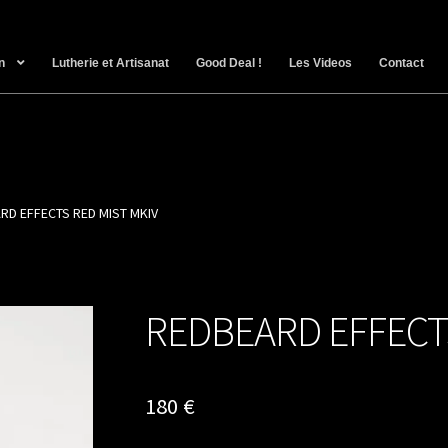
n
Lutherie et Artisanat
Good Deal !
Les Videos
Contact
RD EFFECTS RED MIST MKIV
REDBEARD EFFECT
180
€