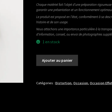
Chaque matériel fait l’objet d’une préparation rigoureuse 
garantir une présentation et un fonctionnement optimau
Le produit est proposé en l’état, conformément à sa descr
histoire et de son usage.
Nous attachons une importance particulière à la transpa
d’information, conseil, ou envoi de photographies suppl
1 en stock
quantité
Ajouter au panier
de
REDBEARD
EFFECTS
RED
Catégories :
Distortion
,
Occasion
,
Occasion Effe
MIST
MKIV