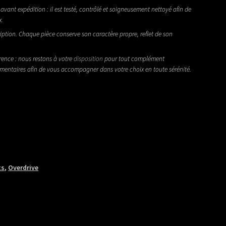
avant expédition : il est testé, contrôlé et soigneusement nettoyé afin de
x.
iption. Chaque pièce conserve son caractère propre, reflet de son
rence : nous restons à votre
disposition
pour tout complément
émentaires afin de vous accompagner dans votre choix en toute sérénité.
ts
,
Overdrive