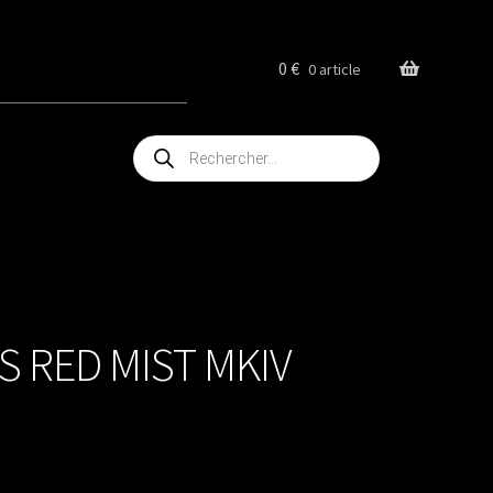
0
€
0 article
Recherche
de
produits
S RED MIST MKIV