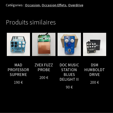
CLONE
Catégories :
Occasion
,
Occasion Effets
,
Overdrive
VEMURAM
JAN
Produits similaires
RAY
MAD
ZVEX FUZZ
DOC MUSIC
DSM
PROFESSOR
PROBE
STATION
HUMBOLDT
SUPREME
BLUES
DRIVE
200
€
DELIGHT II
190
€
200
€
90
€