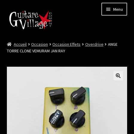
Menu
Accueil
Occasion
Occasion Effets
Overdrive
ANGE
Ouvrir
Neuf
TORRE CLONE VEMURAM JAN RAY
le
menu
Ouvrir
Occasion
enfant
le
menu
Lutherie et Artisanat
enfant
Good Deal !
Les Videos
Contact