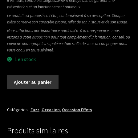
il est testé, contrôlé et soigneusement nettoyé afin de garantir une
présentation et un fonctionnement optimaux.
Le produit est proposé en l’état, conformément à sa description. Chaque
pièce conserve son caractère propre, reflet de son histoire et de son usage.
Nous attachons une importance particulière à la transparence : nous
restons à votre
disposition
pour tout complément d’information, conseil, ou
envoi de photographies supplémentaires afin de vous accompagner dans
votre choix en toute sérénité.
1 en stock
quantité
Ajouter au panier
de
LOVEPEDAL
KARL
FUZZ
Catégories :
Fuzz
,
Occasion
,
Occasion Effets
Produits similaires