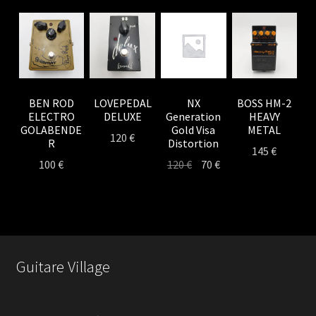
BEN ROD
LOVEPEDAL
NX
BOSS HM-2
ELECTRO
DELUXE
Generation
HEAVY
GOLABENDE
Gold Visa
METAL
120
€
R
Distortion
145
€
Le
Le
100
€
120
€
70
€
prix
prix
initial
actuel
était :
est :
120 €.
70 €.
Guitare Village