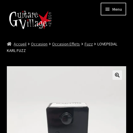
Menu
Accueil
Occasion
Occasion Effets
Fuzz
LOVEPEDAL
Ouvrir
Neuf
KARL FUZZ
le
menu
Ouvrir
Occasion
enfant
le
menu
Lutherie et Artisanat
enfant
Good Deal !
Les Videos
Contact