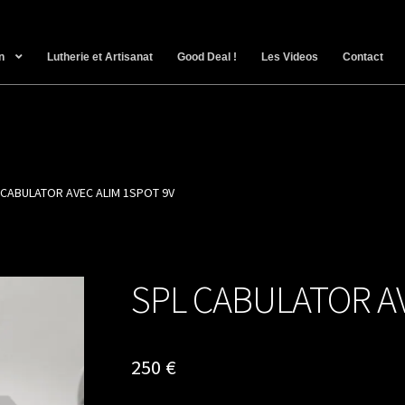
n
Lutherie et Artisanat
Good Deal !
Les Videos
Contact
 CABULATOR AVEC ALIM 1SPOT 9V
SPL CABULATOR AV
250
€