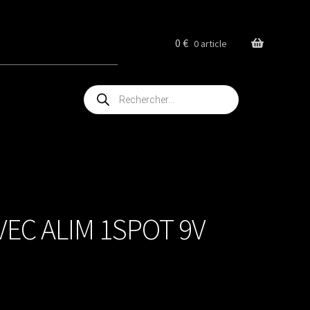
0
€
0 article
Recherche
de
produits
EC ALIM 1SPOT 9V