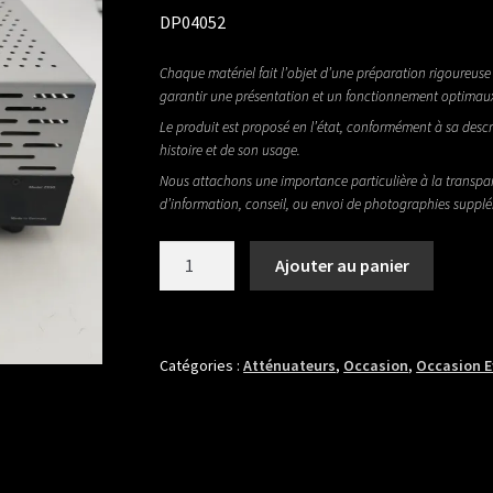
DP04052
Chaque matériel fait l’objet d’une préparation rigoureuse 
garantir une présentation et un fonctionnement optimau
Le produit est proposé en l’état, conformément à sa descr
histoire et de son usage.
Nous attachons une importance particulière à la transpa
d’information, conseil, ou envoi de photographies suppl
quantité
Ajouter au panier
de
SPL
CABULATOR
AVEC
Catégories :
Atténuateurs
,
Occasion
,
Occasion E
ALIM
1SPOT
9V