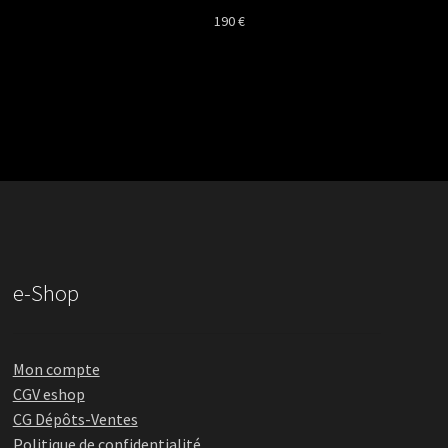
190
€
e-Shop
Mon compte
CGV eshop
CG Dépôts-Ventes
Politique de confidentialité