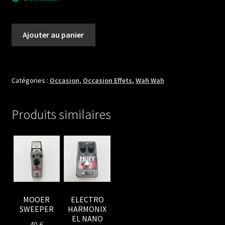
quantité
Ajouter au panier
de
Morley
Pro
Series
Catégories :
Occasion
,
Occasion Effets
,
Wah Wah
Volume
PVO
Produits similaires
MOOER
ELECTRO
SWEEPER
HARMONIX
EL NANO
40
€