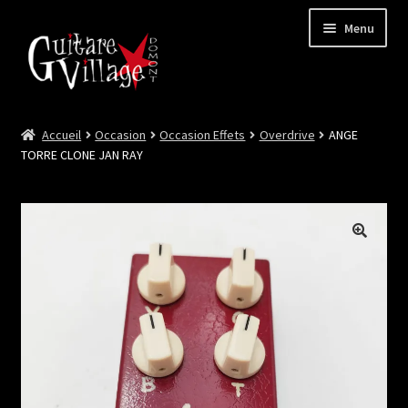
Menu
Accueil
Occasion
Occasion Effets
Overdrive
ANGE
Ouvrir
Neuf
TORRE CLONE JAN RAY
le
menu
Ouvrir
Occasion
enfant
le
menu
Lutherie et Artisanat
enfant
Good Deal !
Les Videos
Contact