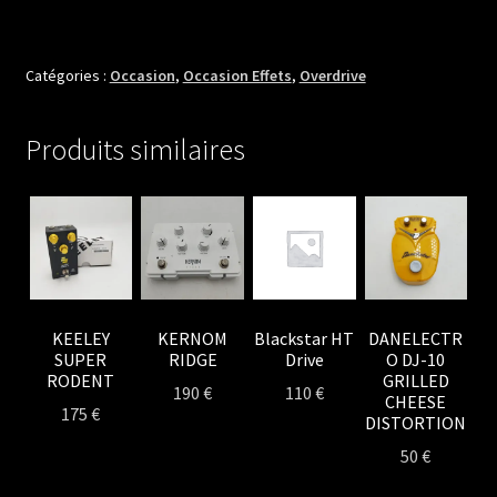
ANGE
TORRE
CLONE
Catégories :
Occasion
,
Occasion Effets
,
Overdrive
JAN
RAY
Produits similaires
KEELEY
KERNOM
Blackstar HT
DANELECTR
SUPER
RIDGE
Drive
O DJ-10
RODENT
GRILLED
190
€
110
€
CHEESE
175
€
DISTORTION
50
€