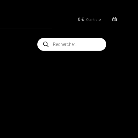
0
€
0 article
Recherche
de
produits