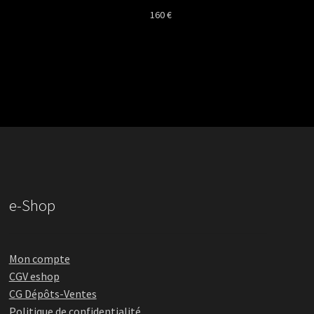
160
€
e-Shop
Mon compte
CGV eshop
CG Dépôts-Ventes
Politique de confidentialité