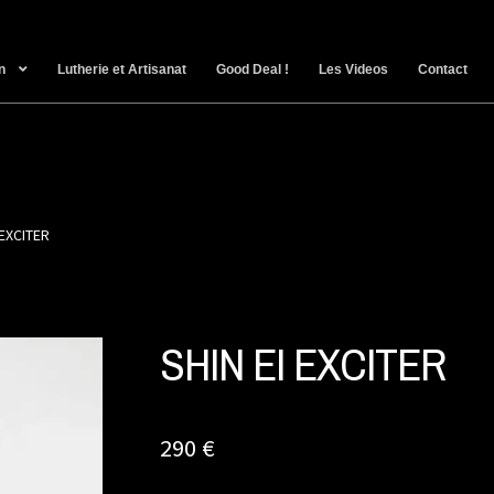
n
Lutherie et Artisanat
Good Deal !
Les Videos
Contact
 EXCITER
SHIN EI EXCITER
290
€