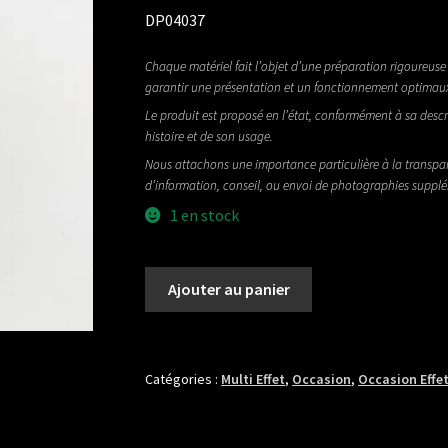
DP04037
Chaque matériel fait l’objet d’une préparation rigoureuse 
garantir une présentation et un fonctionnement optimau
Le produit est proposé en l’état, conformément à sa descr
histoire et de son usage.
Nous attachons une importance particulière à la transpa
d’information, conseil, ou envoi de photographies suppl
1 en stock
quantité
Ajouter au panier
de
SHIN
EI
EXCITER
Catégories :
Multi Effet
,
Occasion
,
Occasion Effe