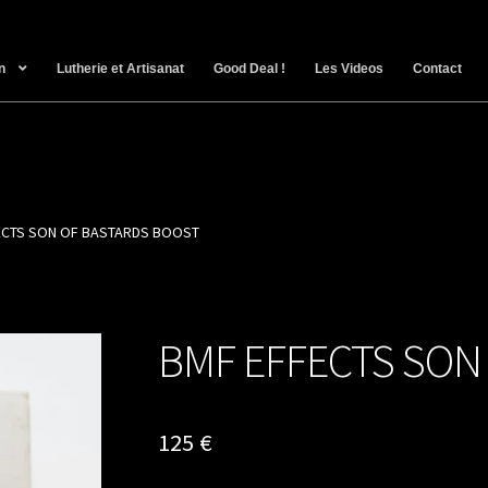
n
Lutherie et Artisanat
Good Deal !
Les Videos
Contact
ECTS SON OF BASTARDS BOOST
BMF EFFECTS SON
125
€