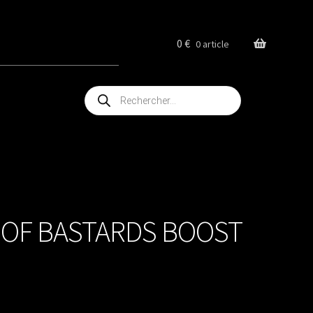
0
€
0 article
Recherche
de
produits
 OF BASTARDS BOOST