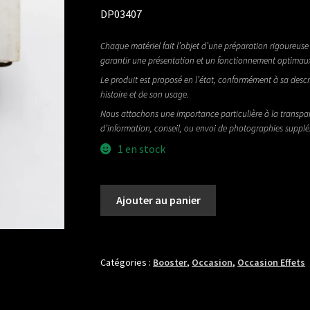
DP03407
Chaque matériel fait l’objet d’une préparation rigoureuse 
garantir une présentation et un fonctionnement optimau
Le produit est proposé en l’état, conformément à sa descr
histoire et de son usage.
Nous attachons une importance particulière à la transpa
d’information, conseil, ou envoi de photographies suppl
1 en stock
quantité
Ajouter au panier
de
BMF
EFFECTS
SON
Catégories :
Booster
,
Occasion
,
Occasion Effets
OF
BASTARDS