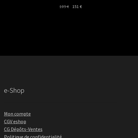
Le
Le
189
€
151
€
prix
prix
initial
actuel
était :
est :
189 €.
151 €.
e-Shop
Mon compte
CGV eshop
CG Dépôts-Ventes
Politique de confidentialité