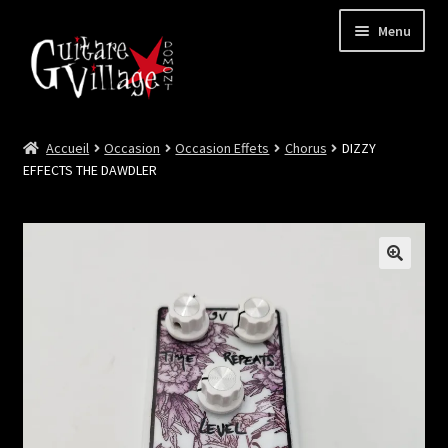
Menu
Accueil
Occasion
Occasion Effets
Chorus
DIZZY
Ouvrir
Neuf
EFFECTS THE DAWDLER
le
menu
Ouvrir
Occasion
enfant
le
menu
Lutherie et Artisanat
enfant
Good Deal !
Les Videos
Contact