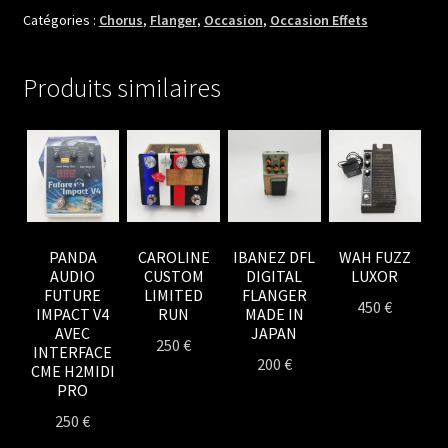
THE
Catégories :
Chorus
,
Flanger
,
Occasion
,
Occasion Effets
DAWDLER
Produits similaires
PANDA
CAROLINE
IBANEZ DFL
WAH FUZZ
AUDIO
CUSTOM
DIGITAL
LUXOR
FUTURE
LIMITED
FLANGER
450
€
IMPACT V4
RUN
MADE IN
AVEC
JAPAN
250
€
INTERFACE
200
€
CME H2MIDI
PRO
250
€