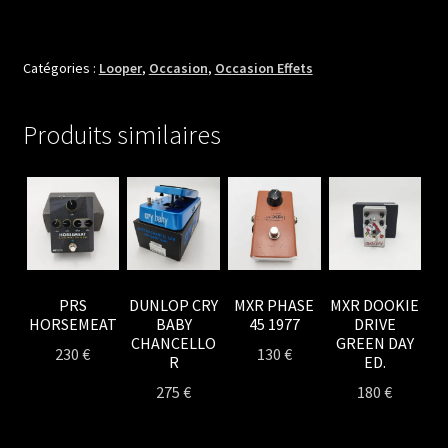
PIGTRONIX
INFINITY
2
Catégories :
Looper
,
Occasion
,
Occasion Effets
LOOPER
Produits similaires
PRS
DUNLOP CRY
MXR PHASE
MXR DOOKIE
HORSEMEAT
BABY
45 1977
DRIVE
CHANCELLO
GREEN DAY
230
€
130
€
R
ED.
275
€
180
€