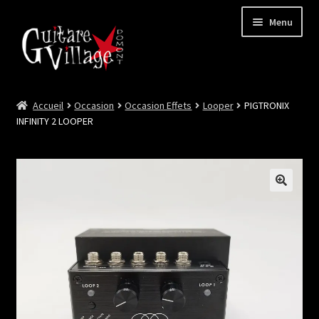
Menu
Accueil
Occasion
Occasion Effets
Looper
PIGTRONIX
Ouvrir
Neuf
INFINITY 2 LOOPER
le
menu
Ouvrir
Occasion
enfant
le
menu
Lutherie et Artisanat
enfant
Good Deal !
Les Videos
Contact