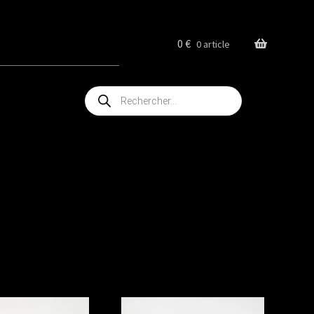
0
€
0 article
Recherche
de
produits