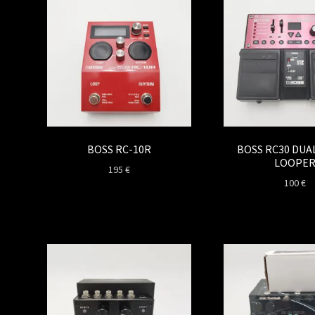
BOSS RC-10R
BOSS RC30 DUA
LOOPE
195
€
100
€