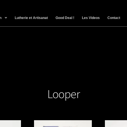
n
Lutherie et Artisanat
Good Deal !
Les Videos
Contact
Looper