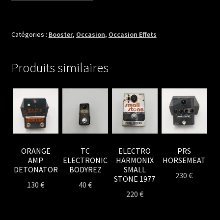
VL
EFFECTS
BULLIT
Catégories :
Booster
,
Occasion
,
Occasion Effets
BOOSTER
FAT
Produits similaires
VINTAGE
OC44
ORANGE
TC
ELECTRO
PRS
AMP
ELECTRONIC
HARMONIX
HORSEMEAT
DETONATOR
BODYREZ
SMALL
230
€
STONE 1977
130
€
40
€
220
€