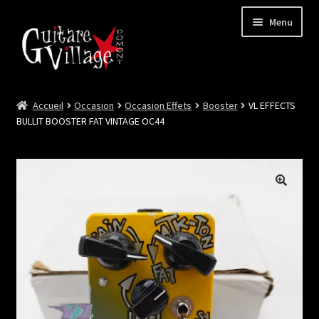
Menu
Accueil
Occasion
Occasion Effets
Booster
VL EFFECTS
Ouvrir
Neuf
BULLIT BOOSTER FAT VINTAGE OC44
le
menu
Ouvrir
Occasion
enfant
le
menu
Lutherie et Artisanat
enfant
Good Deal !
Les Videos
Contact