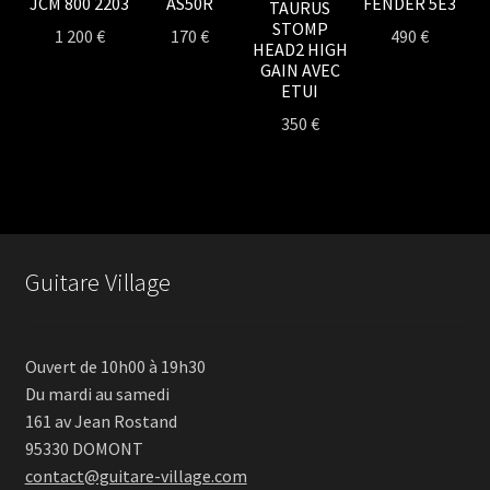
JCM 800 2203
AS50R
FENDER 5E3
TAURUS
STOMP
1 200
€
170
€
490
€
HEAD2 HIGH
GAIN AVEC
ETUI
350
€
Guitare Village
Ouvert de 10h00 à 19h30
Du mardi au samedi
161 av Jean Rostand
95330 DOMONT
contact@guitare-village.com