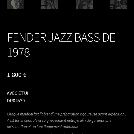
FENDER JAZZ BASS DE
1978
1 800
€
AVEC ETUI
DP04530
Chaque matériel fait l’objet d’une préparation rigoureuse avant expédition :
il est testé, contrôlé et soigneusement nettoyé afin de garantir une
présentation et un fonctionnement optimaux.