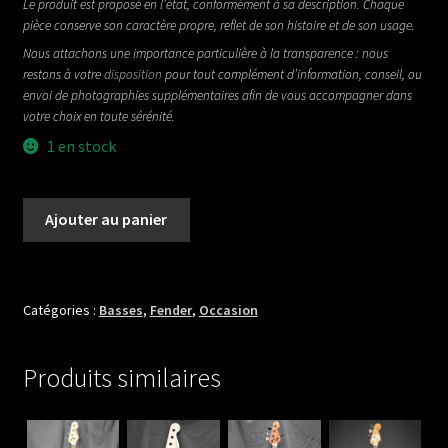
Le produit est proposé en l’état, conformément à sa description. Chaque
pièce conserve son caractère propre, reflet de son histoire et de son usage.
Nous attachons une importance particulière à la transparence : nous
restons à votre
disposition
pour tout complément d’information, conseil, ou
envoi de photographies supplémentaires afin de vous accompagner dans
votre choix en toute sérénité.
1 en stock
quantité
Ajouter au panier
de
FENDER
JAZZ
BASS
Catégories :
Basses
,
Fender
,
Occasion
DE
1978
Produits similaires