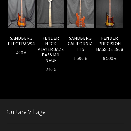
SANDBERG
FENDER
SANDBERG
FENDER
ELECTRA VS4
NECK
CALIFORNIA
PRECISION
PLAYER JAZZ
TT5
BASS DE 1968
490
€
BASS MN
1 600
€
8 500
€
NEUF
240
€
Guitare Village