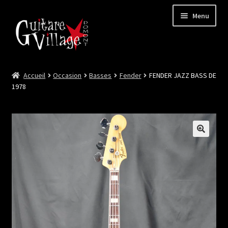
Menu
Accueil
Occasion
Basses
Fender
FENDER JAZZ BASS DE
Ouvrir
Neuf
1978
le
menu
Ouvrir
Occasion
enfant
le
menu
Lutherie et Artisanat
enfant
Good Deal !
Les Videos
Contact