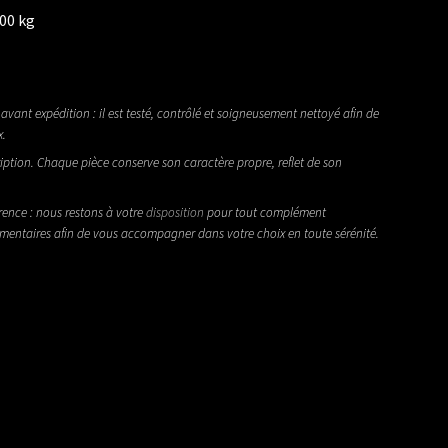
600 kg
avant expédition : il est testé, contrôlé et soigneusement nettoyé afin de
x.
iption. Chaque pièce conserve son caractère propre, reflet de son
rence : nous restons à votre
disposition
pour tout complément
émentaires afin de vous accompagner dans votre choix en toute sérénité.