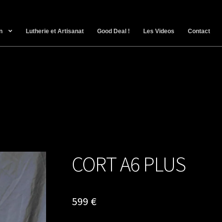
n
Lutherie et Artisanat
Good Deal !
Les Videos
Contact
CORT A6 PLUS
599
€