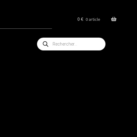
0
€
0 article
Recherche
de
produits