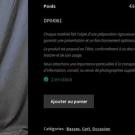
Poids
4.
DP04361
Chaque matériel fait l’objet d’une préparation rigoureuse 
garantir une présentation et un fonctionnement optimau
Le produit est proposé en l’état, conformément à sa descr
histoire et de son usage.
Nous attachons une importance particulière à la transpa
d’information, conseil, ou envoi de photographies suppl
1 en stock
quantité
Ajouter au panier
de
CORT
A6
PLUS
Catégories :
Basses
,
Cort
,
Occasion