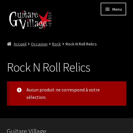
Menu
Accueil
Occasion
Rock
Rock N Roll Relics
Ouvrir
Neuf
le
menu
Ouvrir
Occasion
Rock N Roll Relics
enfant
le
menu
Lutherie et Artisanat
enfant
Good Deal !
Aucun produit ne correspond à votre
sélection.
Les Videos
Contact
Guitare Village