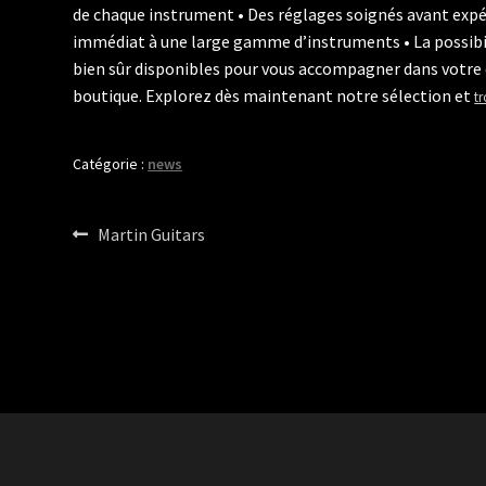
de chaque instrument • Des réglages soignés avant expé
immédiat à une large gamme d’instruments • La possibil
bien sûr disponibles pour vous accompagner dans votre c
boutique. Explorez dès maintenant notre sélection et
t
Catégorie :
news
Navigation
Article
Martin Guitars
précédent :
de
l’article