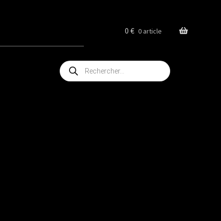
0
€
0 article
Recherche
de
produits