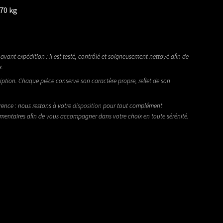
370 kg
avant expédition : il est testé, contrôlé et soigneusement nettoyé afin de
x.
iption. Chaque pièce conserve son caractère propre, reflet de son
rence : nous restons à votre
disposition
pour tout complément
émentaires afin de vous accompagner dans votre choix en toute sérénité.