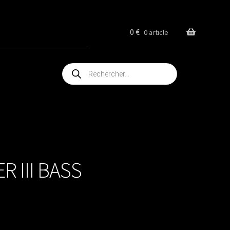
0
€
0 article
Recherche
de
produits
 III BASS