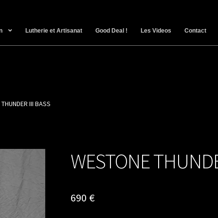
n
Lutherie et Artisanat
Good Deal !
Les Videos
Contact
THUNDER III BASS
WESTONE THUNDER
690
€