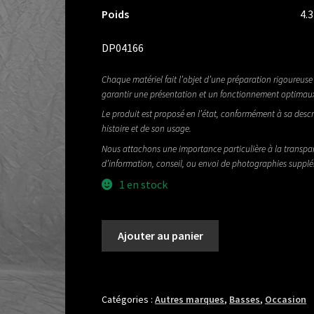
Poids
4.
DP04166
Chaque matériel fait l’objet d’une préparation rigoureuse 
garantir une présentation et un fonctionnement optimau
Le produit est proposé en l’état, conformément à sa descr
histoire et de son usage.
Nous attachons une importance particulière à la transpa
d’information, conseil, ou envoi de photographies suppl
1 en stock
quantité
Ajouter au panier
de
WESTONE
THUNDER
III
Catégories :
Autres marques
,
Basses
,
Occasion