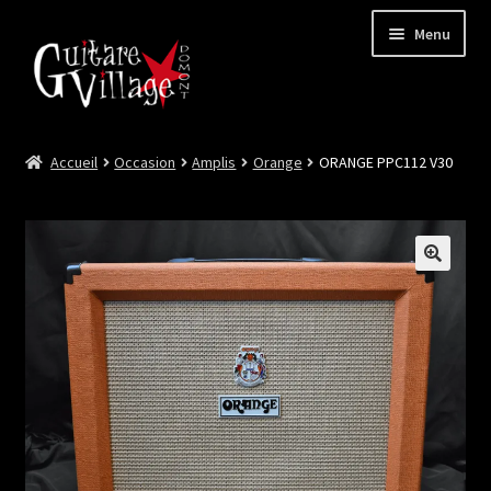
Menu
Accueil
Occasion
Amplis
Orange
ORANGE PPC112 V30
Ouvrir
Neuf
le
menu
Ouvrir
Occasion
enfant
le
menu
Lutherie et Artisanat
enfant
Good Deal !
Les Videos
Contact