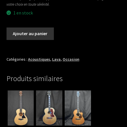
votre choix en toute sérénité.
1 en stock
quantité
Ajouter au panier
de
LAVA
ME
Catégories :
Acoustiques
,
Lava
,
Occasion
Produits similaires