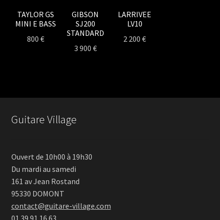
TAYLOR GS
GIBSON
LARRIVEE
MINI E BASS
SJ200
LV10
STANDARD
800
€
2 200
€
3 900
€
Guitare Village
Ouvert de 10h00 à 19h30
Du mardi au samedi
161 av Jean Rostand
95330 DOMONT
contact@guitare-village.com
01 39 91 16 63