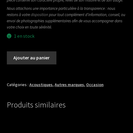
pièce conserve son caractère propre, reflet de son histoire et de son usage.
Nous attachons une importance particulière à la transparence : nous
restons à votre
disposition
pour tout complément d’information, conseil, ou
envoi de photographies supplémentaires afin de vous accompagner dans
votre choix en toute sérénité.
1 en stock
quantité
Ajouter au panier
de
LARSON
BROS
OM
Catégories :
Acoustiques
,
Autres marques
,
Occasion
STYLE
1
Produits similaires