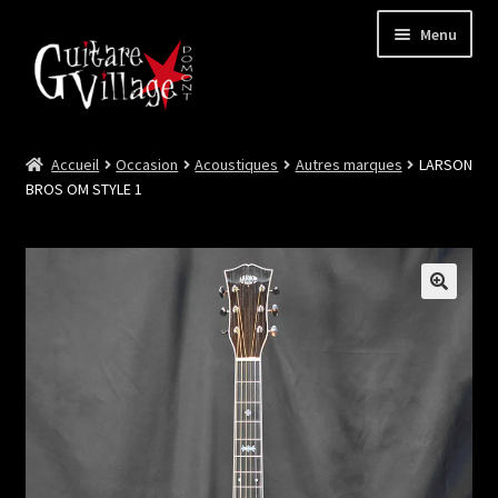
Menu
Accueil
Occasion
Acoustiques
Autres marques
LARSON
Ouvrir
Neuf
BROS OM STYLE 1
le
menu
Ouvrir
Occasion
enfant
le
menu
Lutherie et Artisanat
enfant
Good Deal !
Les Videos
Contact