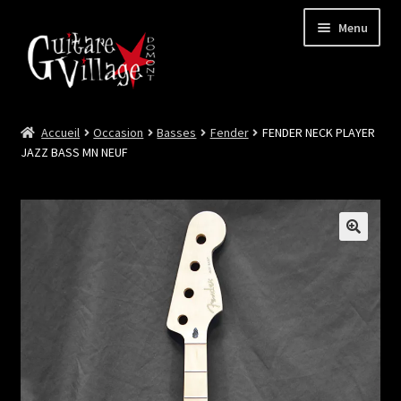
Menu
Accueil
Occasion
Basses
Fender
FENDER NECK PLAYER
Ouvrir
Neuf
JAZZ BASS MN NEUF
le
menu
Ouvrir
Occasion
enfant
le
menu
Lutherie et Artisanat
enfant
Good Deal !
Les Videos
Contact