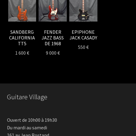
SANDBERG
FENDER
EPIPHONE
CALIFORNIA
JAZZ BASS
JACK CASADY
TT5
DE 1968
550
€
1 600
€
9 000
€
Guitare Village
Ouvert de 10h00 à 19h30
Du mardi au samedi
161 av Jean Rostand