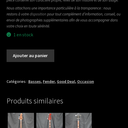
pièce conserve son caractère propre, reflet de son histoire et de son usage.
Nous attachons une importance particulière à la transparence : nous
restons à votre
disposition
pour tout complément d’information, conseil, ou
envoi de photographies supplémentaires afin de vous accompagner dans
votre choix en toute sérénité.
1 en stock
quantité
Ajouter au panier
de
FENDER
NECK
PLAYER
Catégories :
Basses
,
Fender
,
Good Deal
,
Occasion
JAZZ
BASS
Produits similaires
MN
NEUF