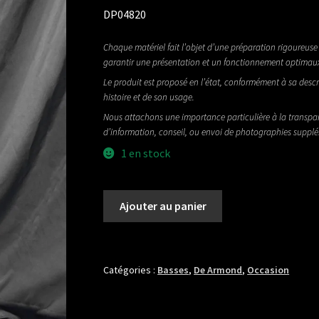
DP04820
Chaque matériel fait l’objet d’une préparation rigoureuse 
garantir une présentation et un fonctionnement optimau
Le produit est proposé en l’état, conformément à sa descr
histoire et de son usage.
Nous attachons une importance particulière à la transpa
d’information, conseil, ou envoi de photographies suppl
1 en stock
quantité
Ajouter au panier
de
DEARMOND
JET-
STAR
Catégories :
Basses
,
De Armond
,
Occasion