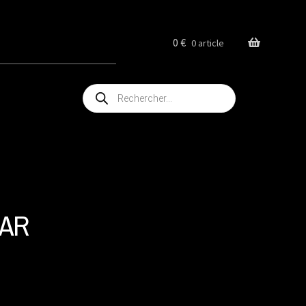
0
€
0 article
Recherche
de
produits
TAR