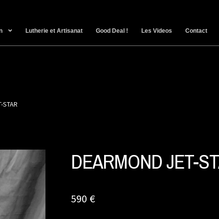
n
Lutherie et Artisanat
Good Deal !
Les Videos
Contact
-STAR
DEARMOND JET-S
590
€