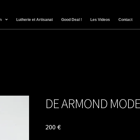
n
Lutherie et Artisanat
Good Deal !
Les Videos
Contact
DE ARMOND MODE
200
€