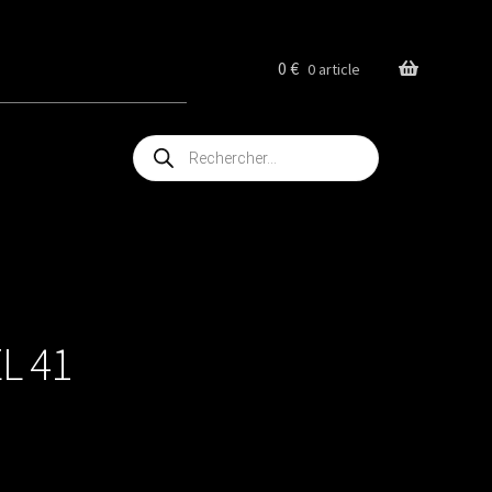
0
€
0 article
Recherche
de
produits
L 41