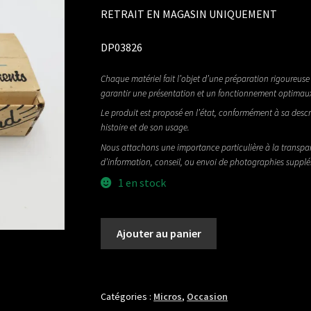
RETRAIT EN MAGASIN UNIQUEMENT
DP03826
Chaque matériel fait l’objet d’une préparation rigoureuse 
garantir une présentation et un fonctionnement optimau
Le produit est proposé en l’état, conformément à sa descr
histoire et de son usage.
Nous attachons une importance particulière à la transpa
d’information, conseil, ou envoi de photographies suppl
1 en stock
quantité
Ajouter au panier
de
DE
ARMOND
MODEL
Catégories :
Micros
,
Occasion