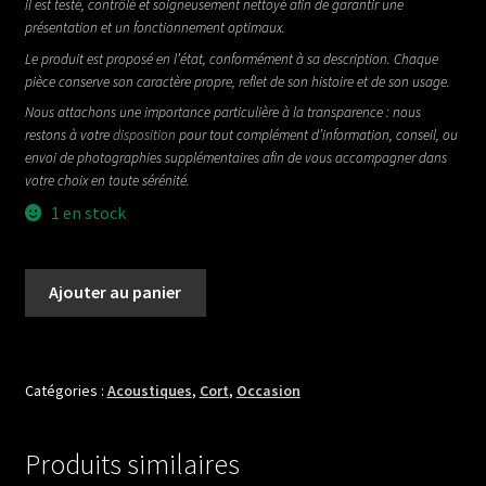
il est testé, contrôlé et soigneusement nettoyé afin de garantir une
présentation et un fonctionnement optimaux.
Le produit est proposé en l’état, conformément à sa description. Chaque
pièce conserve son caractère propre, reflet de son histoire et de son usage.
Nous attachons une importance particulière à la transparence : nous
restons à votre
disposition
pour tout complément d’information, conseil, ou
envoi de photographies supplémentaires afin de vous accompagner dans
votre choix en toute sérénité.
1 en stock
quantité
Ajouter au panier
de
CORT
GOLD
EDGE
Catégories :
Acoustiques
,
Cort
,
Occasion
NATURAL
Produits similaires