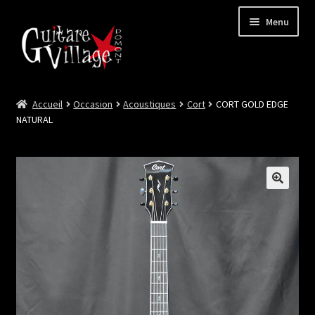
Menu
Accueil
Occasion
Acoustiques
Cort
CORT GOLD EDGE
Ouvrir
Neuf
NATURAL
le
menu
Ouvrir
Occasion
enfant
le
menu
Lutherie et Artisanat
enfant
Good Deal !
Les Videos
Contact