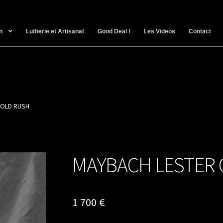
n
Lutherie et Artisanat
Good Deal !
Les Videos
Contact
GOLD RUSH
MAYBACH LESTER
1 700
€