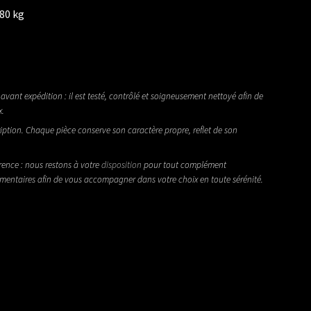
580 kg
avant expédition : il est testé, contrôlé et soigneusement nettoyé afin de
x.
iption. Chaque pièce conserve son caractère propre, reflet de son
rence : nous restons à votre
disposition
pour tout complément
émentaires afin de vous accompagner dans votre choix en toute sérénité.