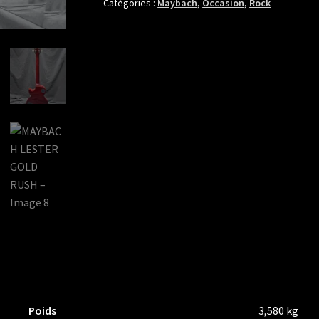
GOLD
Catégories :
Maybach
,
Occasion
,
Rock
RUSH
Poids
3,580 kg