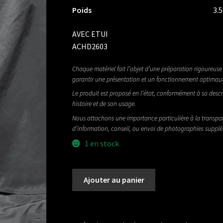
Poids
3.
AVEC ETUI
ACHD2603
Chaque matériel fait l’objet d’une préparation rigoureuse 
garantir une présentation et un fonctionnement optimau
Le produit est proposé en l’état, conformément à sa descr
histoire et de son usage.
Nous attachons une importance particulière à la transpa
d’information, conseil, ou envoi de photographies suppl
1 en stock
quantité
Ajouter au panier
de
MAYBACH
LESTER