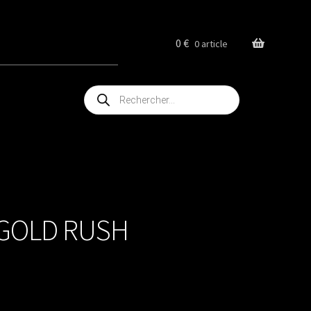
0
€
0 article
Recherche
de
produits
 GOLD RUSH