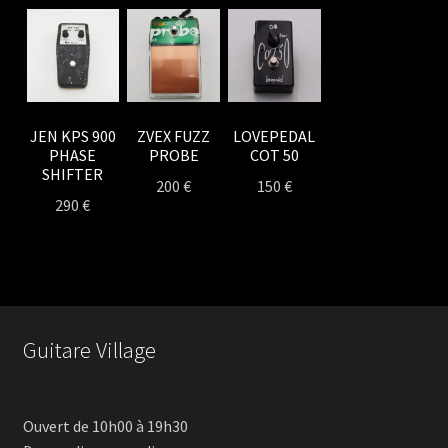
JEN KPS 900
ZVEX FUZZ
LOVEPEDAL
PHASE
PROBE
COT 50
SHIFTER
200
€
150
€
290
€
Guitare Village
Ouvert de 10h00 à 19h30