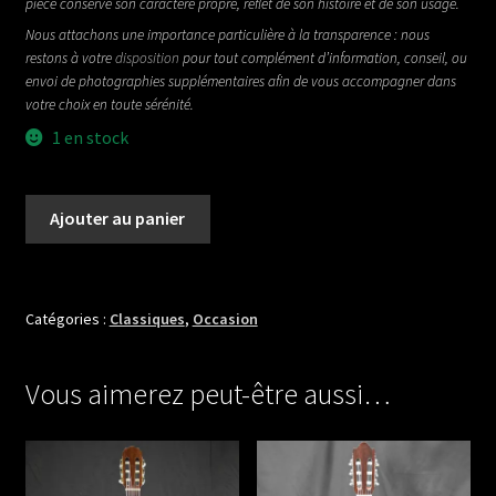
pièce conserve son caractère propre, reflet de son histoire et de son usage.
Nous attachons une importance particulière à la transparence : nous
restons à votre
disposition
pour tout complément d’information, conseil, ou
envoi de photographies supplémentaires afin de vous accompagner dans
votre choix en toute sérénité.
1 en stock
quantité
Ajouter au panier
de
MAURICE
DUPONT
PRELUDE
Catégories :
Classiques
,
Occasion
Vous aimerez peut-être aussi…