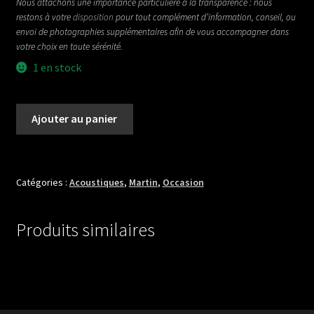
Nous attachons une importance particulière à la transparence : nous
restons à votre
disposition
pour tout complément d’information, conseil, ou
envoi de photographies supplémentaires afin de vous accompagner dans
votre choix en toute sérénité.
1 en stock
quantité
Ajouter au panier
de
MARTIN
GRAND
J16
Catégories :
Acoustiques
,
Martin
,
Occasion
Produits similaires