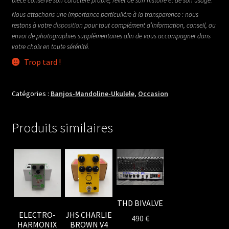
pièce conserve son caractère propre, reflet de son histoire et de son usage.
Nous attachons une importance particulière à la transparence : nous
restons à votre
disposition
pour tout complément d’information, conseil, ou
envoi de photographies supplémentaires afin de vous accompagner dans
votre choix en toute sérénité.
Trop tard !
Catégories :
Banjos-Mandoline-Ukulele
,
Occasion
Produits similaires
THD BIVALVE
ELECTRO-
JHS CHARLIE
490
€
HARMONIX
BROWN V4