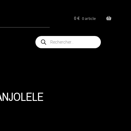
0
€
0 article
Recherche
de
produits
ANJOLELE