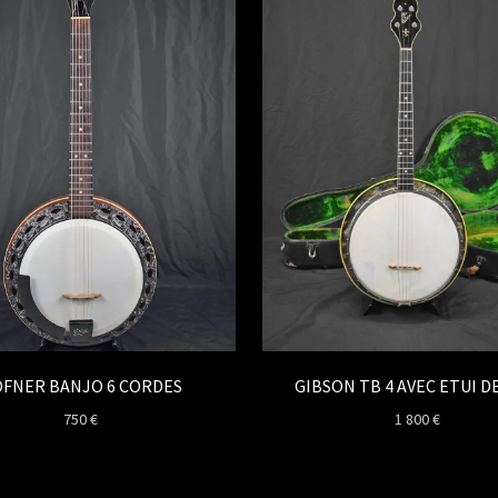
FNER BANJO 6 CORDES
GIBSON TB 4 AVEC ETUI DE
750
€
1 800
€