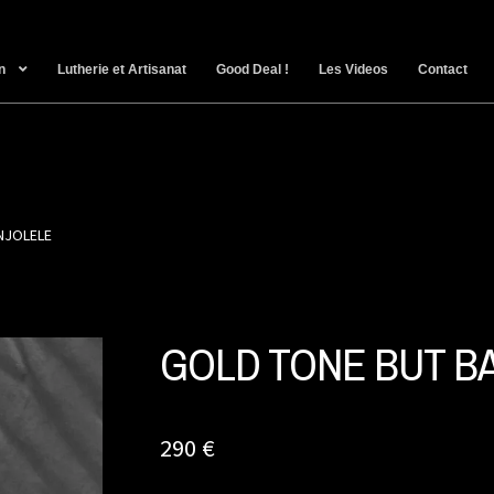
n
Lutherie et Artisanat
Good Deal !
Les Videos
Contact
NJOLELE
GOLD TONE BUT B
290
€