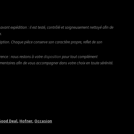
avant expédition : il est testé, contrôlé et soigneusement nettoyé afin de
x.
iption. Chaque pièce conserve son caractère propre, reflet de son
rence : nous restons à votre
disposition
pour tout complément
émentaires afin de vous accompagner dans votre choix en toute sérénité.
Good Deal
,
Hofner
,
Occasion