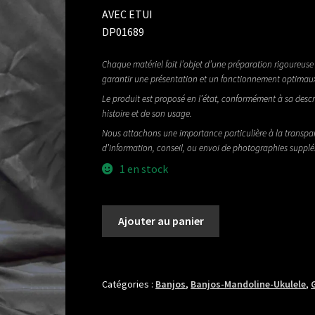
AVEC ETUI
DP01689
Chaque matériel fait l’objet d’une préparation rigoureuse 
garantir une présentation et un fonctionnement optimau
Le produit est proposé en l’état, conformément à sa descr
histoire et de son usage.
Nous attachons une importance particulière à la transpa
d’information, conseil, ou envoi de photographies suppl
1 en stock
quantité
Ajouter au panier
de
GOLD
TONE
BUT
Catégories :
Banjos
,
Banjos-Mandoline-Ukulele
,
BANJOLELE