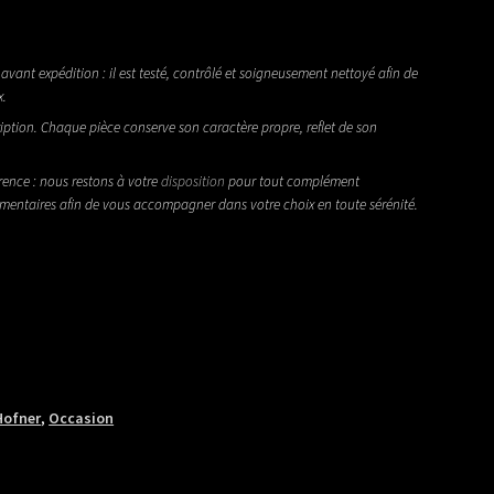
avant expédition : il est testé, contrôlé et soigneusement nettoyé afin de
x.
iption. Chaque pièce conserve son caractère propre, reflet de son
rence : nous restons à votre
disposition
pour tout complément
émentaires afin de vous accompagner dans votre choix en toute sérénité.
Hofner
,
Occasion