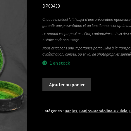
DP03433
Chaque matériel fait l’objet d’une préparation rigoureuse 
garantir une présentation et un fonctionnement optimau
Le produit est proposé en l’état, conformément à sa descr
histoire et de son usage.
Nous attachons une importance particulière à la transpa
d’information, conseil, ou envoi de photographies suppl
1 en stock
quantité
Ajouter au panier
de
GIBSON
TB
4
Catégories :
Banjos
,
Banjos-Mandoline-Ukulele
,
AVEC
ETUI