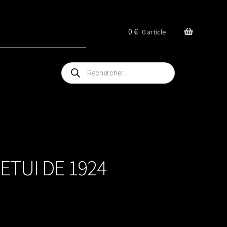
0
€
0 article
Recherche
de
produits
ETUI DE 1924