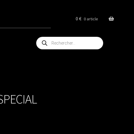
0
€
0 article
Recherche
de
produits
SPECIAL