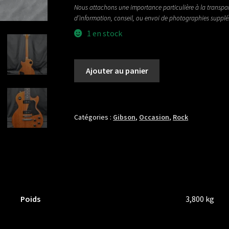
Nous attachons une importance particulière à la transpa
d’information, conseil, ou envoi de photographies suppl
1 en stock
quantité
Ajouter au panier
de
GIBSON
LES
PAUL
Catégories :
Gibson
,
Occasion
,
Rock
SPECIAL
Poids
3,800 kg