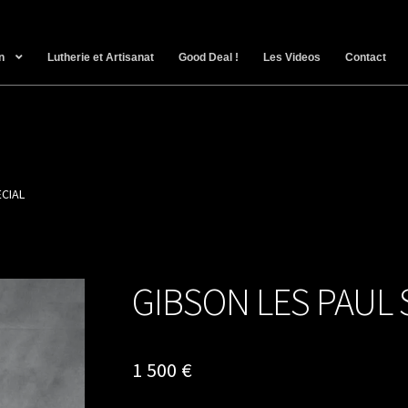
n
Lutherie et Artisanat
Good Deal !
Les Videos
Contact
ECIAL
GIBSON LES PAUL 
1 500
€