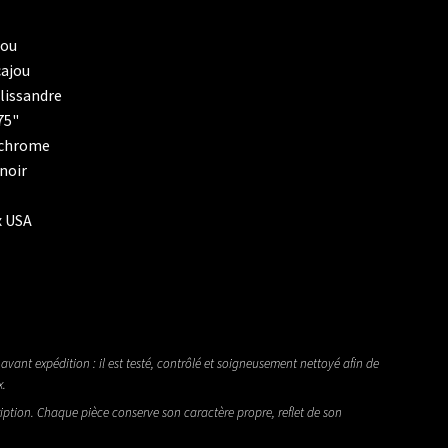
jou
cajou
lissandre
75"
e chrome
 noir
x USA
avant expédition : il est testé, contrôlé et soigneusement nettoyé afin de
x.
iption. Chaque pièce conserve son caractère propre, reflet de son