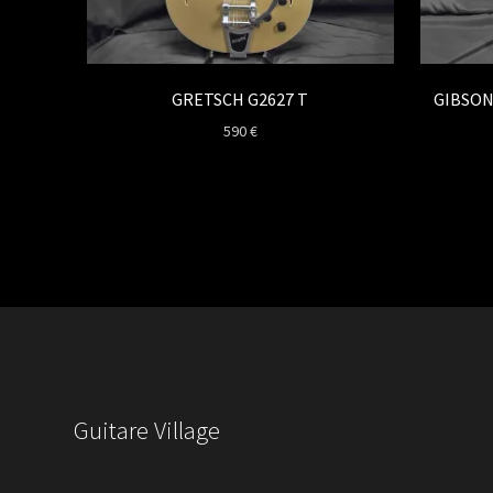
GRETSCH G2627 T
GIBSON
590
€
Guitare Village