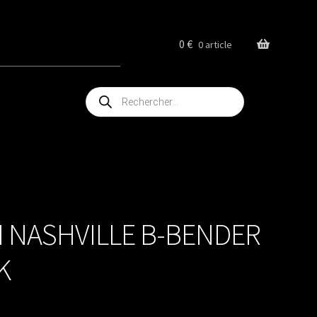
0
€
0 article
Recherche
de
produits
 NASHVILLE B-BENDER
K