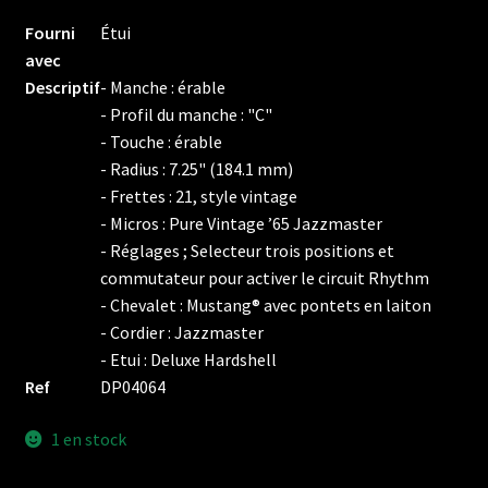
Fourni
Étui
avec
Descriptif
- Manche : érable
- Profil du manche : "C"
- Touche : érable
- Radius : 7.25" (184.1 mm)
- Frettes : 21, style vintage
- Micros : Pure Vintage ’65 Jazzmaster
- Réglages ; Selecteur trois positions et
commutateur pour activer le circuit Rhythm
- Chevalet : Mustang® avec pontets en laiton
- Cordier : Jazzmaster
- Etui : Deluxe Hardshell
Ref
DP04064
1 en stock