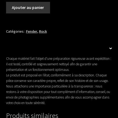
quantité
Ajouter au panier
de
FENDER
JAZZMASTER
TROY
Catégories :
Fender
,
Rock
VAN
LEEUWEN
Chaque matériel fait l’objet d’une préparation rigoureuse avant expédition :
il est testé, contrôlé et soigneusement nettoyé afin de garantir une
présentation et un fonctionnement optimaux.
Le produit est proposé en l’état, conformément à sa description. Chaque
pièce conserve son caractère propre, reflet de son histoire et de son usage.
Nous attachons une importance particulière à la transparence : nous
restons à votre disposition pour tout complément d’information, conseil, ou
envoi de photographies supplémentaires afin de vous accompagner dans
votre choix en toute sérénité.
Produits similaires