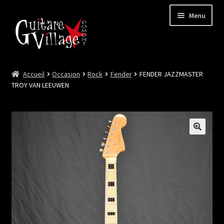
Menu
Accueil
Occasion
Rock
Fender
FENDER JAZZMASTER
Ouvrir
Neuf
TROY VAN LEEUWEN
le
menu
Ouvrir
Occasion
enfant
le
menu
Lutherie et Artisanat
enfant
Good Deal !
Les Videos
Contact