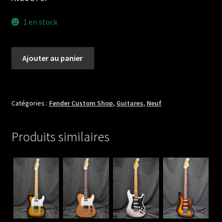
1 en stock
quantité
Ajouter au panier
de
FENDER
CUSTOM
SHOP
Catégories :
Fender Custom Shop
,
Guitares
,
Neuf
LTD
64
Produits similaires
TELECASTER
RELIC