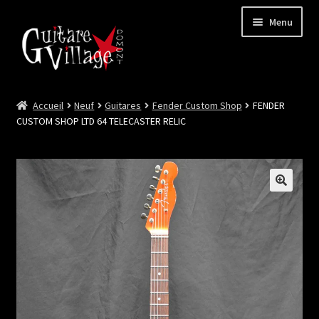
Menu
Accueil
Neuf
Guitares
Fender Custom Shop
FENDER
Ouvrir
Neuf
CUSTOM SHOP LTD 64 TELECASTER RELIC
le
menu
Ouvrir
Occasion
enfant
le
menu
Lutherie et Artisanat
enfant
Good Deal !
Les Videos
Contact