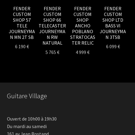
FENDER
FENDER
FENDER
FENDER
CUSTOM
CUSTOM
CUSTOM
CUSTOM
SHOP 57
SHOP 66
SHOP
SHOP LTD
TELE
TELECASTER
ANCHO
BASS VI
JOURNEYMA
JOURNEYMA
POBLANO
JOURNEYMA
N MN 2T SB
N RW
STRATOCAS
N 3TSB
NATURAL
TER RELIC
6 190
€
6 099
€
5 765
€
4 999
€
Guitare Village
Ouvert de 10h00 à 19h30
Du mardi au samedi
161 av Jean Rostand