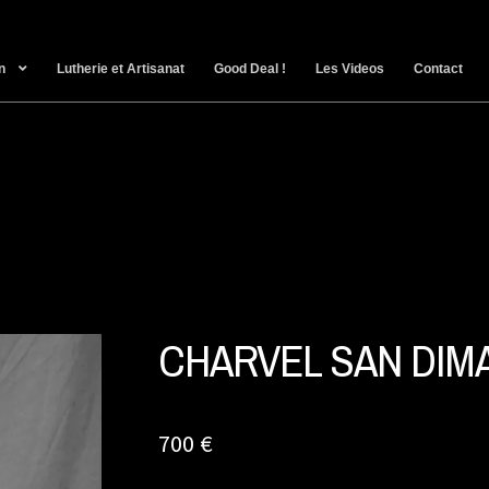
n
Lutherie et Artisanat
Good Deal !
Les Videos
Contact
CHARVEL SAN DIM
700
€