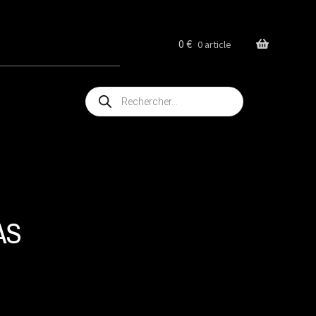
0
€
0 article
Recherche
de
produits
AS