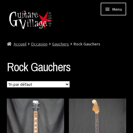
Menu
Accueil
Occasion
Gauchers
Rock Gauchers
Ouvrir
Neuf
le
menu
Ouvrir
Occasion
Rock Gauchers
enfant
le
menu
Lutherie et Artisanat
enfant
Good Deal !
Les Videos
Contact