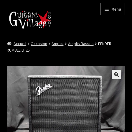
Menu
Accueil
Occasion
Amplis
Amplis Basses
FENDER
Ouvrir
Neuf
RUMBLE LT 25
le
menu
Ouvrir
Occasion
enfant
le
menu
Lutherie et Artisanat
enfant
Good Deal !
Les Videos
Contact