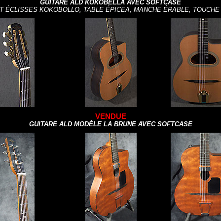
GUITARE ALD KOKOBELLA AVEC SOFTCASE
T ÉCLISSES KOKOBOLLO, TABLE ÉPICEA, MANCHE ÉRABLE, TOUCHE
VENDUE
GUITARE ALD MODÈLE LA BRUNE AVEC SOFTCASE